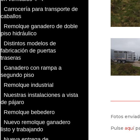
Carrocería para transporte de
caballos
Remolque ganadero de doble
piso hidráulico
Distintos modelos de
fabricación de puertas
traseras
Ganadero con rampa a
segundo piso
Remolque industrial
Nuestras instalaciones a vista
de pájaro
Remolque bebedero
Fotos enviad
Nuevo remolque ganadero
Pulse
aquí
pa
listo y trabajando
Nueva entrega de