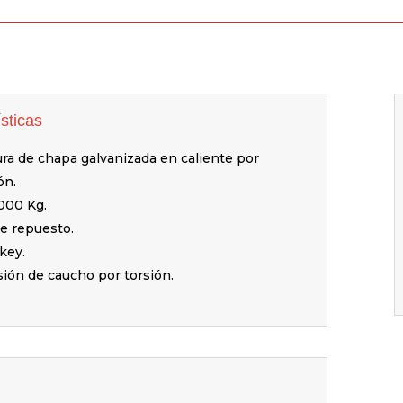
sticas
ura de chapa galvanizada en caliente por
ón.
1000 Kg.
e repuesto.
key.
ión de caucho por torsión.