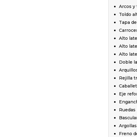
Arcos y 
Toldo al
Tapa de
Carrocer
Alto late
Alto late
Alto late
Doble la
Arquillo
Rejilla 
Caballe
Eje refo
Enganch
Ruedas 
Basculan
Argolla
Freno de