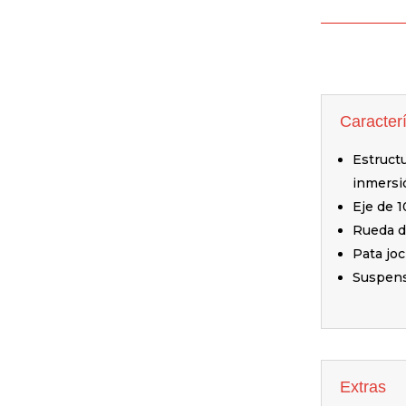
Caracterí
Estruct
inmersi
Eje de 
Rueda d
Pata joc
Suspens
Extras