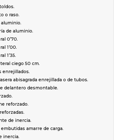
toldos.
to o raso.
 aluminio.
ía de aluminio.
ral 0’70.
ral 1’00.
ral 1’35.
teral ciego 50 cm.
s enrejillados.
trasera abisagrada enrejillada o de tubos.
te delantero desmontable.
rzado.
e reforzado.
reforzadas.
te de inercia.
s embutidas amarre de carga.
 inercia.