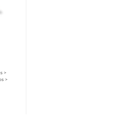
s >
os >