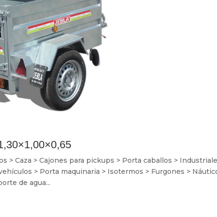
1,30×1,00×0,65
> Caza > Cajones para pickups > Porta caballos > Industriale
 vehículos > Porta maquinaria > Isotermos > Furgones > Náutic
orte de agua...