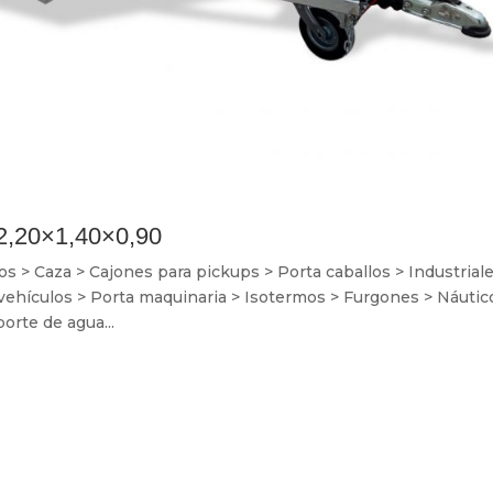
2,20×1,40×0,90
> Caza > Cajones para pickups > Porta caballos > Industriale
 vehículos > Porta maquinaria > Isotermos > Furgones > Náutic
orte de agua...