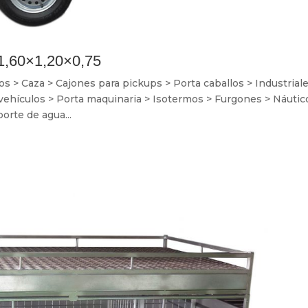
1,60×1,20×0,75
> Caza > Cajones para pickups > Porta caballos > Industriale
 vehículos > Porta maquinaria > Isotermos > Furgones > Náutic
orte de agua...