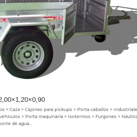
2,00×1,20×0,90
> Caza > Cajones para pickups > Porta caballos > Industriale
 vehículos > Porta maquinaria > Isotermos > Furgones > Náutic
orte de agua...