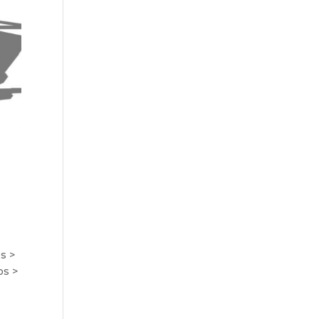
s >
os >