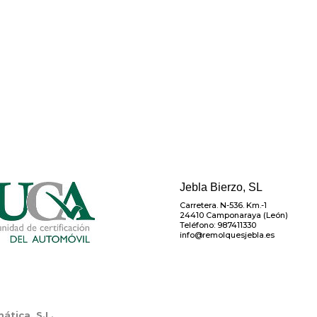
Jebla Bierzo, SL
Carretera. N-536. Km.-1
24410 Camponaraya (León)
Teléfono: 987411330
info@remolquesjebla.es
tica, S.L.