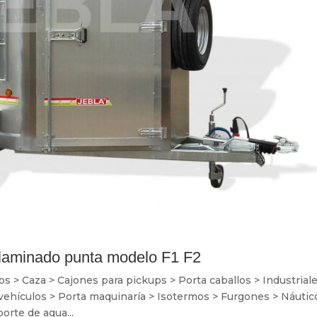
laminado punta modelo F1 F2
> Caza > Cajones para pickups > Porta caballos > Industriale
 vehículos > Porta maquinaría > Isotermos > Furgones > Náutic
orte de agua...