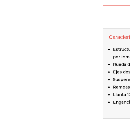
Caracterí
Estructu
por inm
Rueda d
Ejes de
Suspens
Rampas 
Llanta 1
Enganch