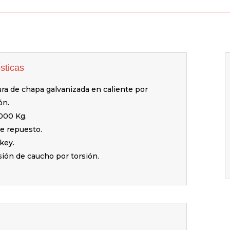
sticas
ura de chapa galvanizada en caliente por
ón.
1000 Kg.
e repuesto.
key.
ión de caucho por torsión.